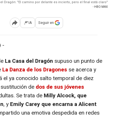
 Dragón: "El camino por delante es incierto, pero el final está claro"
- HBO MAX
IA
Seguir en
Abrir opciones para compartir
 -
de
La Casa del Dragón
supuso un punto de
de
La Danza de los Dragones
se acerca y
rá el ya conocido salto temporal de diez
 sustitución de
dos de sus jóvenes
ultas. Se trata de
Milly Alcock, que
en
, y
Emily Carey que encarna a Alicent
ompartido una emotiva despedida en redes