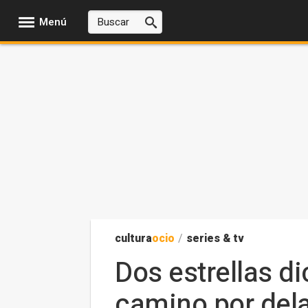
Menú
cultura
ocio
/
series & tv
Dos estrellas di
camino por delan