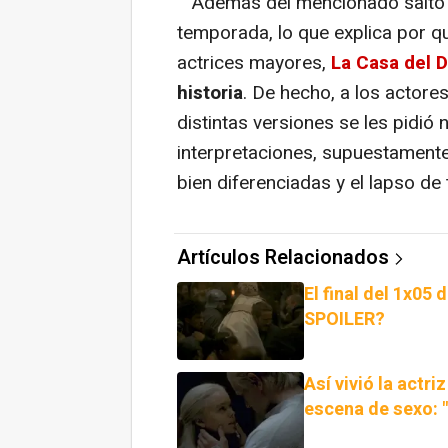
Además del mencionado salto t
temporada, lo que explica por q
actrices mayores,
La Casa del 
historia
. De hecho, a los actor
distintas versiones se les pidió 
interpretaciones, supuestamente
bien diferenciadas y el lapso de 
Artículos Relacionados
El final del 1x05
SPOILER?
Así vivió la actr
escena de sexo: 