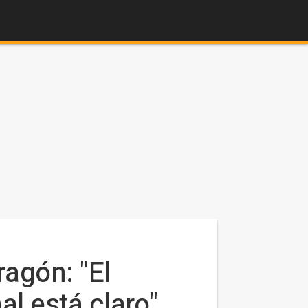
ragón: "El
al está claro"