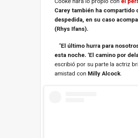
Cooke hará lo propio con
el per
Carey también ha compartido d
despedida, en su caso acompa
(Rhys Ifans).
"
El último hurra para nosotro
esta noche. 'El camino por delan
escribió por su parte la actriz b
amistad con
Milly Alcock
.