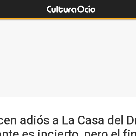
cen adiós a La Casa del D
te es incierto, pero el fin