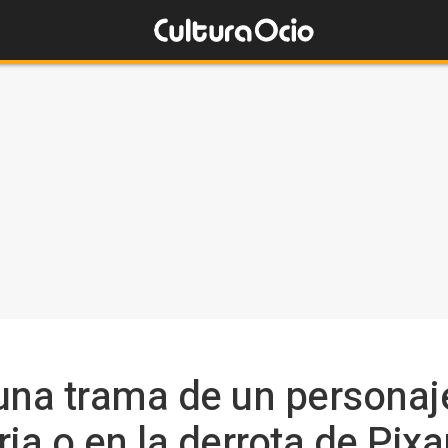
una trama de un personaje
ria o en la derrota de Pixa