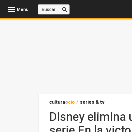
Menú
cultura
ocio
/
series & tv
Disney elimina 
serie En la victo