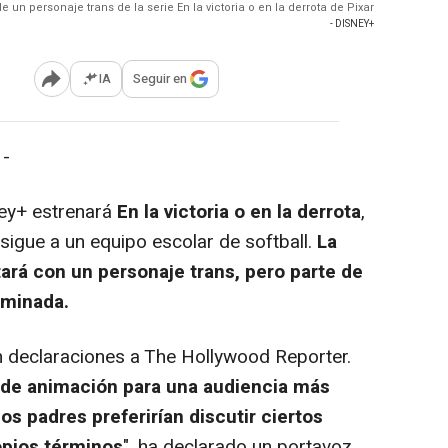
 un personaje trans de la serie En la victoria o en la derrota de Pixar
- DISNEY+
IA
Seguir en
Abrir opciones para compartir
 -
ey+ estrenará
En la victoria o en la derrota
,
sigue a un equipo escolar de softball.
La
ará con un personaje trans, pero parte de
iminada.
 declaraciones a The Hollywood Reporter.
 de animación para una audiencia más
 padres preferirían discutir ciertos
opios términos
", ha declarado un portavoz