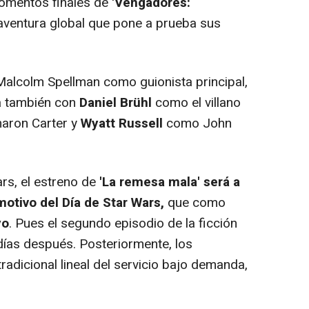
omentos finales de
'Vengadores:
aventura global que pone a prueba sus
 Malcolm Spellman como guionista principal,
ta también con
Daniel Brühl
como el villano
ron Carter y
Wyatt Russell
como John
rs, el estreno de
'La remesa mala' será a
otivo del Día de Star Wars,
que como
yo
. Pues el segundo episodio de la ficción
días después. Posteriormente, los
tradicional lineal del servicio bajo demanda,