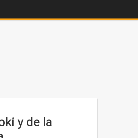
ki y de la
a