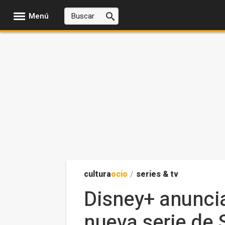
Menú
cultura
ocio
/
series & tv
Disney+ anuncia
nueva serie de 