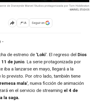
a serie de Disney+de Marvel Studios protagonizada por Tom Hiddleston
- MARVEL STUDIOS
IA
Seguir en
Abrir opciones para compartir
 -
echa de estreno de
'Loki'
. El regreso del
Dios
 11 de junio
. La serie protagonizada por
te iba a lanzarse en mayo, llegará a la
o previsto. Por otro lado, también tiene
a remesa mala'
, nueva ficción de animación
izará en el servicio de streaming
el 4 de
 la saga.