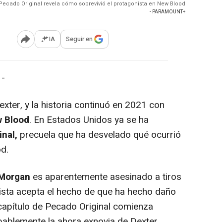
 Pecado Original revela cómo sobrevivió el protagonista en New Blood
- PARAMOUNT+
IA
Seguir en
Abrir opciones para compartir
 -
ter, y la historia continuó en 2021 con
w Blood
. En Estados Unidos ya se ha
nal,
precuela que ha desvelado qué ocurrió
d.
 Morgan
es aparentemente asesinado a tiros
nista acepta el hecho de que ha hecho daño
 capítulo de Pecado Original comienza
obablemente la ahora exnovia de Dexter,