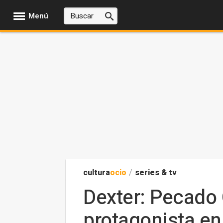
Menú
cultura
ocio
/
series & tv
Dexter: Pecado 
protagonista e