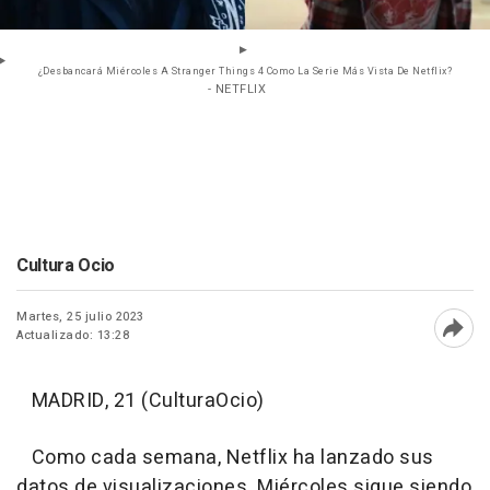
¿Desbancará Miércoles A Stranger Things 4 Como La Serie Más Vista De Netflix?
- NETFLIX
Cultura Ocio
Martes, 25 julio 2023
Actualizado: 13:28
Abri
MADRID, 21 (CulturaOcio)
Como cada semana, Netflix ha lanzado sus
datos de visualizaciones. Miércoles sigue siendo