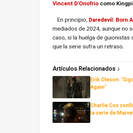
Vincent D'Onofrio
como Kingpi
En principio,
Daredevil: Born 
mediados de 2024, aunque no se 
caso, si la huelga de guionistas
que la serie sufra un retraso.
Artículos Relacionados
Erik Oleson: "Si
Again"
Charlie Cox conf
la serie de Marve