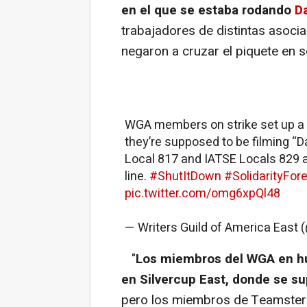
en el que se estaba rodando
Da
trabajadores de distintas asocia
negaron a cruzar el piquete en 
WGA members on strike set up a s
they’re supposed to be filming “
Local 817 and IATSE Locals 829 a
line.
#ShutItDown
#SolidarityFor
pic.twitter.com/omg6xpQl48
— Writers Guild of America Eas
"
Los miembros del WGA en hu
en Silvercup East, donde se s
pero los miembros de Teamster