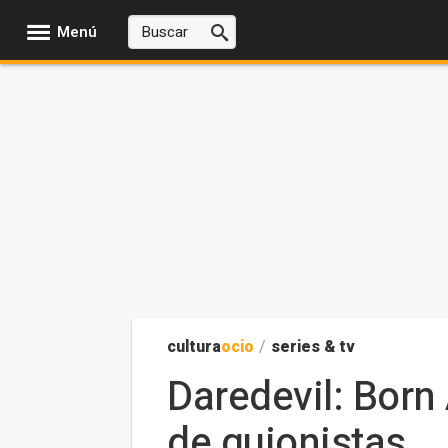
Menú
cultura
ocio
/
series & tv
Daredevil: Born 
de guionistas