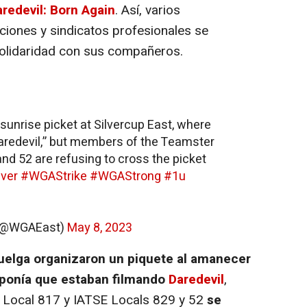
redevil: Born Again
. Así, varios
ciones y sindicatos profesionales se
solidaridad con sus compañeros.
unrise picket at Silvercup East, where
Daredevil,” but members of the Teamster
nd 52 are refusing to cross the picket
ever
#WGAStrike
#WGAStrong
#1u
t (@WGAEast)
May 8, 2023
elga organizaron un piquete al amanecer
uponía que estaban filmando
Daredevil
,
 Local 817 y IATSE Locals 829 y 52
se