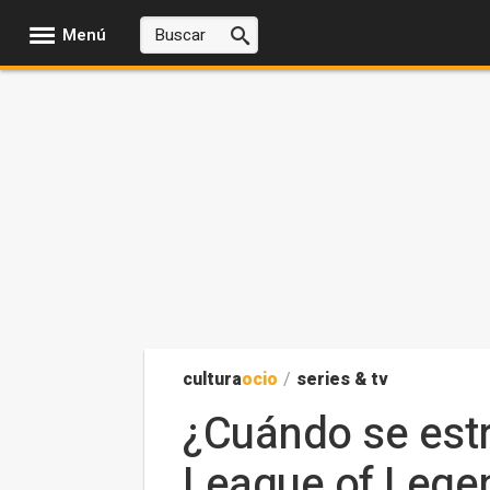
Menú
cultura
ocio
/
series & tv
¿Cuándo se estr
League of Legen