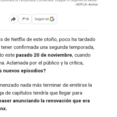
 Estrenará La Temporada 2 De Arcane: League Of Legends En Netflix?
- NETFLIX - Archivo
IA
Seguir en
Abrir opciones para compartir
 de Netflix de este otoño, poco ha tardado
 tener confirmada una segunda temporada,
to este
pasado 20 de noviembre
, cuando
ma. Aclamada por el público y la crítica,
os nuevos episodios?
enzado nada más terminar de emitirse la
a de capítulos tendría que llegar para
easer anunciando la renovación que era
inx.