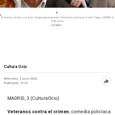
Crímenes, humor y un gran choque generacional: Veteranos contra el crimen llega a COSMO el
8 de junio
- COSMO
Cultura Ocio
Miércoles, 3 junio 2026
Publicado: 13:23
Abri
MADRID, 3 (CulturaOcio)
Veteranos contra el crimen
, comedia policíaca