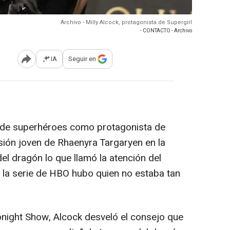
Archivo - Milly Alcock, protagonista de Supergirl
- CONTACTO - Archivo
IA
Seguir en
Abrir opciones para compartir
ine de superhéroes como protagonista de
rsión joven de Rhaenyra Targaryen en la
l dragón lo que llamó la atención del
 la serie de HBO hubo quien no estaba tan
onight Show, Alcock desveló el consejo que