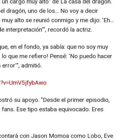
n un cargo muy alto" de La casa del dragón.
l dragón, uno de los... No voy a decir
 muy alto se reunió conmigo y me dijo: 'Eh...
interpretación'", recordó la actriz.
ue, en el fondo, ya sabía: que no soy muy
a lo que me refiero! Pensé: 'No puedo hacer
 error'", admitió.
ch?v=UmV5jfybAwo
stró su apoyo. "Desde el primer episodio,
os fans. Ese tipo estaba equivocado. Eres
én contará con Jason Momoa como Lobo, Eve