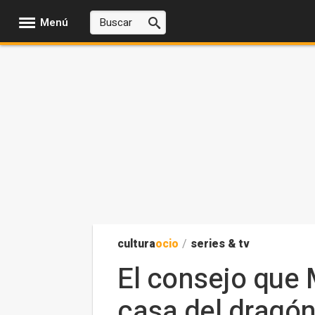
Menú
cultura
ocio
/
series & tv
El consejo que M
casa del dragón