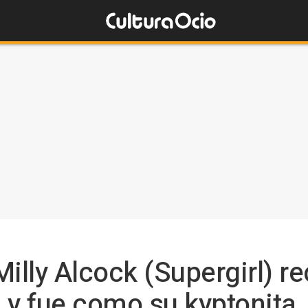
illy Alcock (Supergirl) re
 y fue como su kyptonita