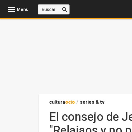
Menú
cultura
ocio
/
series & tv
El consejo de J
"Relajaos y no 