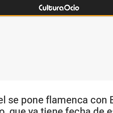
l se pone flamenca con Be
, que ya tiene fecha de e