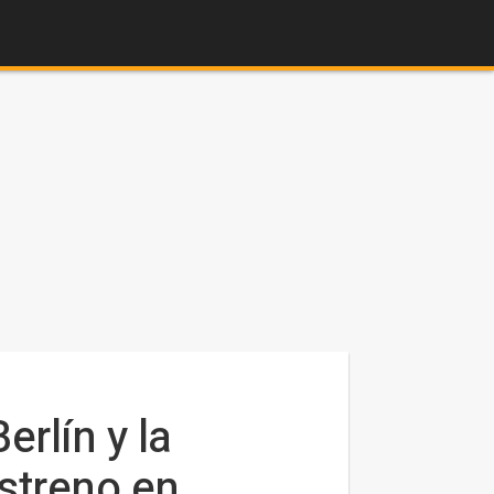
rlín y la
streno en