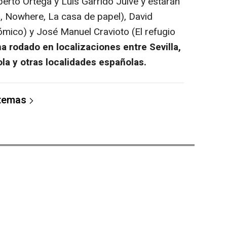
erto Ortega y Luis Garrido Julve y estarán
ín, Nowhere, La casa de papel), David
tómico) y José Manuel Cravioto (El refugio
ha rodado en localizaciones entre Sevilla,
la y otras localidades españolas.
 temas