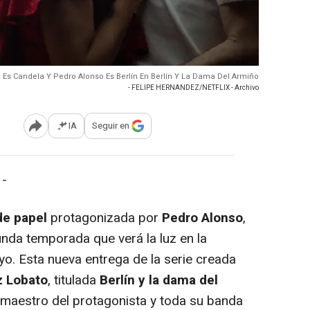
a Es Candela Y Pedro Alonso Es Berlín En Berlín Y La Dama Del Armiño
- FELIPE HERNANDEZ/NETFLIX - Archivo
IA
Seguir en
Abrir opciones para compartir
 -
de papel
protagonizada por
Pedro Alonso
,
unda temporada que verá la luz en la
o. Esta nueva entrega de la serie creada
z Lobato
, titulada
Berlín y la dama del
e maestro del protagonista y toda su banda