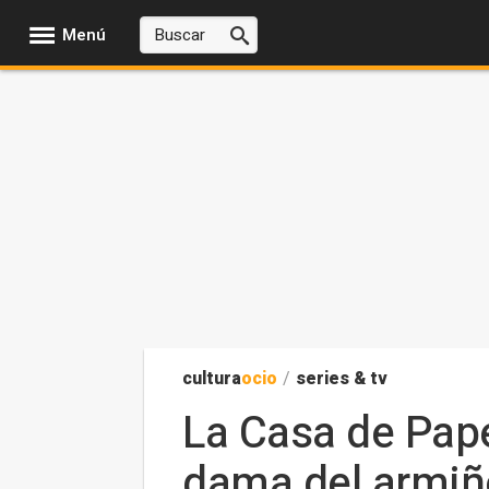
Menú
cultura
ocio
/
series & tv
La Casa de Pape
dama del armiño