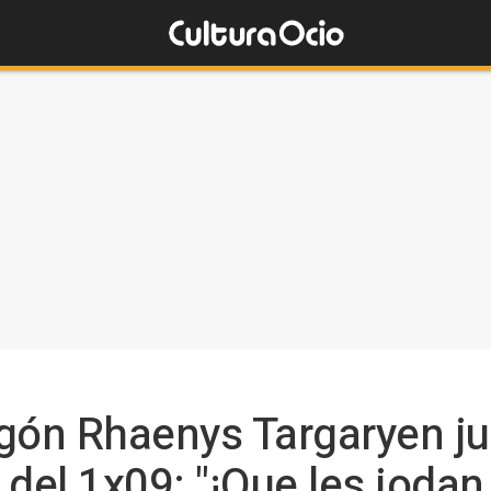
gón Rhaenys Targaryen jus
l del 1x09: "¡Que les jodan