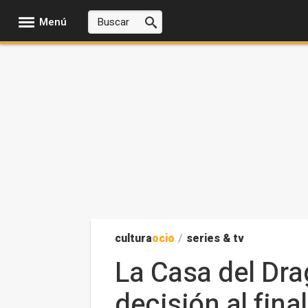
Menú
cultura
ocio
/
series & tv
La Casa del Dra
decisión al fina