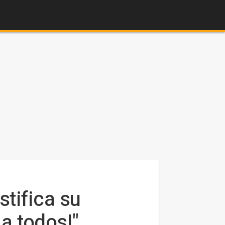
tifica su
 a todos!"