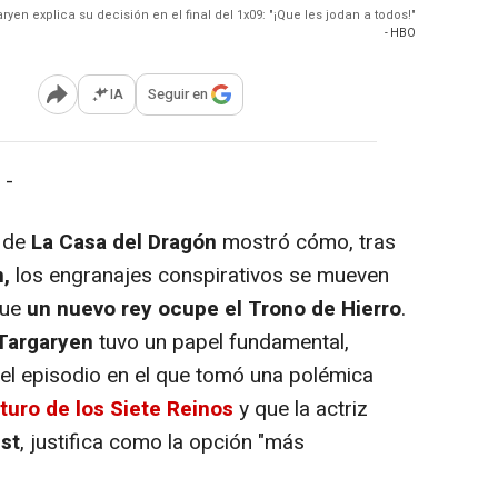
en explica su decisión en el final del 1x09: "¡Que les jodan a todos!"
- HBO
IA
Seguir en
Abrir opciones para compartir
 -
o de
La Casa del Dragón
mostró cómo, tras
,
los engranajes conspirativos se mueven
que
un nuevo rey ocupe el Trono de Hierro
.
Targaryen
tuvo un papel fundamental,
el episodio en el que tomó una polémica
uturo de los Siete Reinos
y que la actriz
st
, justifica como la opción "más