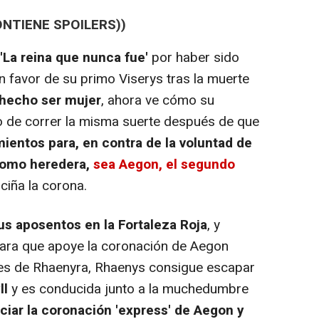
ONTIENE SPOILERS))
'La reina que nunca fue'
por haber sido
en favor de su primo Viserys tras la muerte
 hecho ser mujer
, ahora ve cómo su
o de correr la misma suerte después de que
mientos para, en contra de la voluntad de
como heredera,
sea Aegon, el segundo
 ciña la corona.
us aposentos en la Fortaleza Roja
, y
 para que apoye la coronación de Aegon
ones de Rhaenyra, Rhaenys consigue escapar
ll
y es conducida junto a la muchedumbre
ciar la coronación 'express' de Aegon y