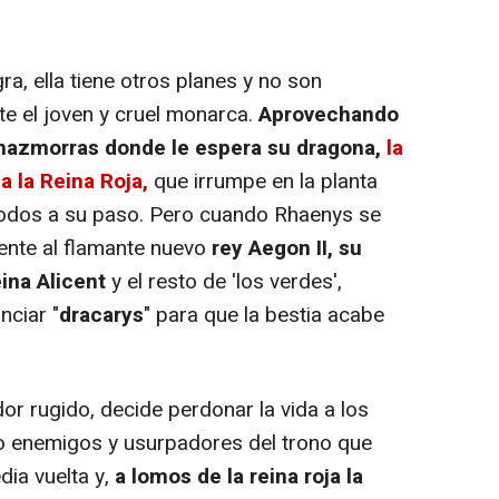
ra, ella tiene otros planes y no son
nte el joven y cruel monarca.
Aprovechando
 mazmorras donde le espera su dragona,
la
a la Reina Roja,
que irrumpe en la planta
todos a su paso. Pero cuando Rhaenys se
ente al flamante nuevo
rey Aegon II, su
ina Alicent
y el resto de 'los verdes',
nciar "
dracarys
" para que la bestia acabe
 rugido, decide perdonar la vida a los
 enemigos y usurpadores del trono que
ia vuelta y,
a lomos de la reina roja la