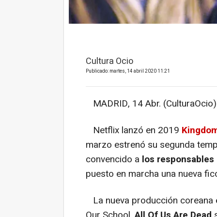
Cultura Ocio
Publicado: martes, 14 abril 2020 11:21
MADRID, 14 Abr. (CulturaOcio)
Netflix lanzó en 2019
Kingdo
marzo estrenó su segunda temp
convencido a
los responsables 
puesto en marcha una nueva ficc
La nueva producción coreana est
Our School
.
All Of Us Are Dead
s