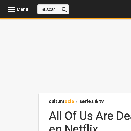
Menú
cultura
ocio
/
series & tv
All Of Us Are D
en Netflix