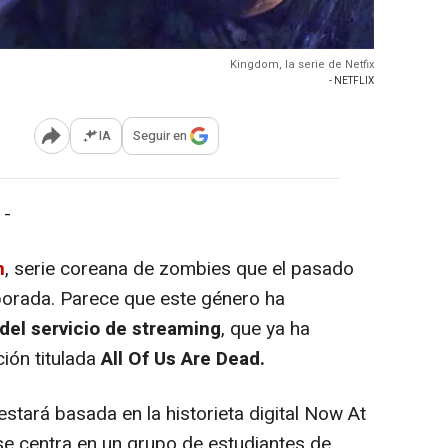
Kingdom, la serie de Netfix
- NETFLIX
IA
Seguir en
Abrir opciones para compartir
 -
m
, serie coreana de zombies que el pasado
orada. Parece que este género ha
del servicio de streaming
, que ya ha
ión titulada
All Of Us Are Dead.
ará basada en la historieta digital
Now At
e centra en un grupo de estudiantes de