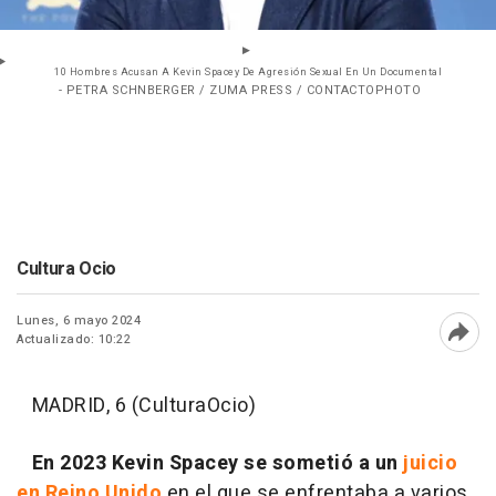
10 Hombres Acusan A Kevin Spacey De Agresión Sexual En Un Documental
- PETRA SCHNBERGER / ZUMA PRESS / CONTACTOPHOTO
Cultura Ocio
Lunes, 6 mayo 2024
Actualizado: 10:22
Abri
MADRID, 6 (CulturaOcio)
En 2023 Kevin Spacey se sometió a un
juicio
en Reino Unido
en el que se enfrentaba a varios