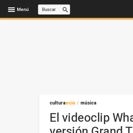
Menú
cultura
ocio
/
música
El videoclip Wh
versión Grand T