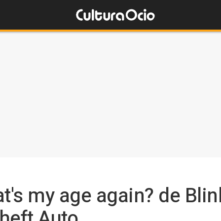
at's my age again? de Blin
heft Auto