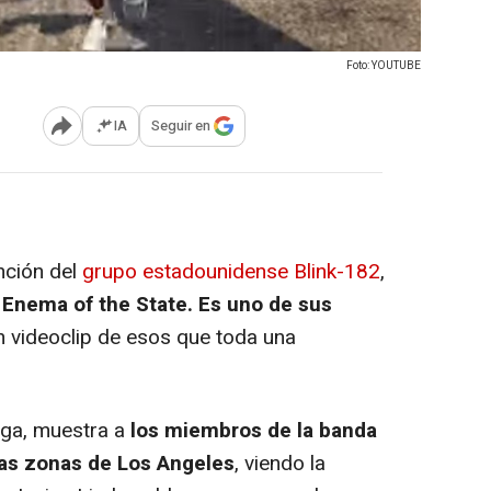
Foto: YOUTUBE
IA
Seguir en
Abrir opciones para compartir
nción del
grupo estadounidense Blink-182
,
9
Enema of the State
. Es uno de sus
 videoclip de esos que toda una
iega, muestra a
los miembros de la banda
as zonas de Los Angeles
, viendo la