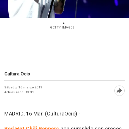
GETTY IMAGES
Cultura Ocio
Sábado, 16 marzo 2019
Actualizado: 13:31
Abri
MADRID, 16 Mar. (CulturaOcio) -
Red Hot Chili Peppers
han cumplido con creces