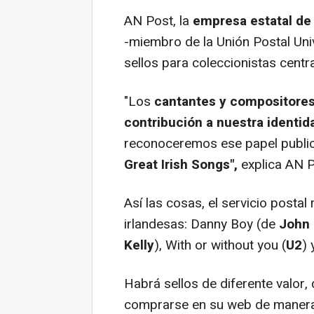
AN Post, la
empresa estatal de 
-miembro de la Unión Postal Uni
sellos para coleccionistas centr
"Los
cantantes y compositore
contribución a nuestra identid
reconoceremos ese papel publica
Great Irish Songs",
explica AN P
Así las cosas, el servicio posta
irlandesas:
Danny Boy
(de
John
Kelly
),
With or without you
(
U2
)
Habrá sellos de diferente valor
comprarse en su web de manera 