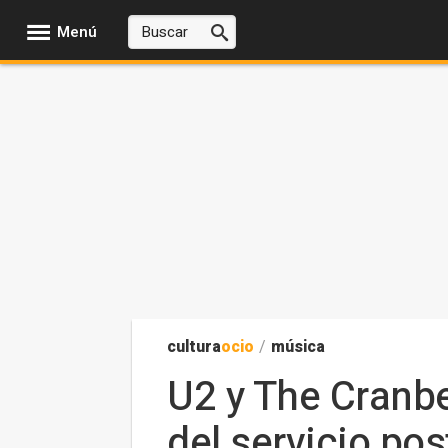
Menú
cultura
ocio
/
música
U2 y The Cranbe
del servicio pos