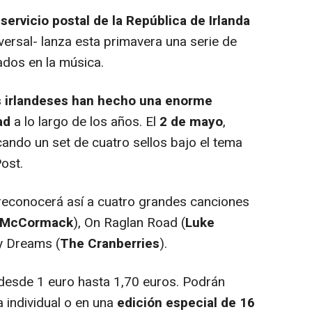
servicio postal de la República de Irlanda
versal- lanza esta primavera una serie de
ados en la música.
s irlandeses han hecho una enorme
ad
a lo largo de los años. El
2 de mayo
,
ndo un set de cuatro sellos bajo el tema
ost.
l reconocerá así a cuatro grandes canciones
 McCormack
),
On Raglan Road
(
Luke
 y
Dreams
(
The Cranberries
).
, desde 1 euro hasta 1,70 euros. Podrán
individual o en una
edición especial de 16