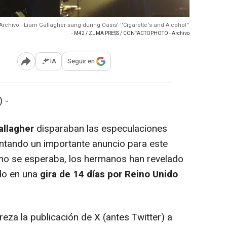
Archivo - Liam Gallagher sang during Oasis' ''Cigarette's and Alcohol''
- M42 / ZUMA PRESS / CONTACTOPHOTO - Archivo
IA
Seguir en
Abrir opciones para compartir
 -
allagher
disparaban las especulaciones
ntando un importante anuncio para este
omo se esperaba, los hermanos han revelado
ido en una
gira de 14 días por Reino Unido
 reza la publicación de X (antes Twitter) a