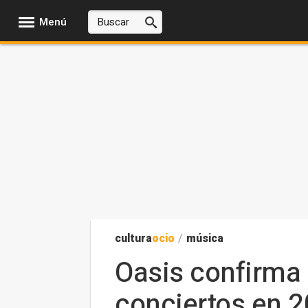
Menú
cultura
ocio
/
música
Oasis confirma 
conciertos en 