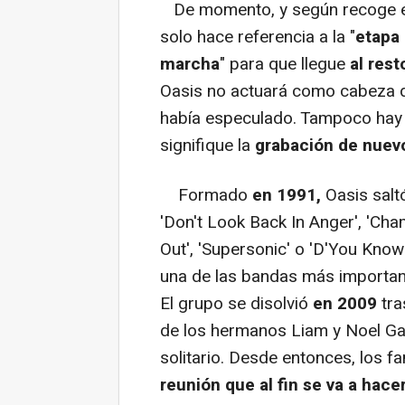
De momento, y según recoge el
solo hace referencia a la "
etapa 
marcha
" para que llegue
al res
Oasis no actuará como cabeza de
había especulado. Tampoco hay i
signifique la
grabación de nuev
Formado
en 1991,
Oasis salt
'Don't Look Back In Anger', 'Ch
Out', 'Supersonic' o 'D'You Know
una de las bandas más importan
El grupo se disolvió
en 2009
tra
de los hermanos Liam y Noel Ga
solitario. Desde entonces, los 
reunión que al fin se va a hacer