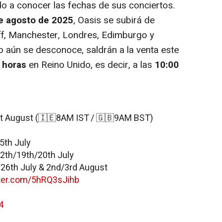
do a conocer las fechas de sus conciertos.
 de agosto de 2025
, Oasis se subirá de
ff, Manchester, Londres, Edimburgo y
o aún se desconoce, saldrán a la venta este
 horas
en Reino Unido, es decir, a las
10:00
1st August (🇮🇪8AM IST / 🇬🇧9AM BST)
/5th July
2th/19th/20th July
26th July & 2nd/3rd August
tter.com/5hRQ3sJihb
4