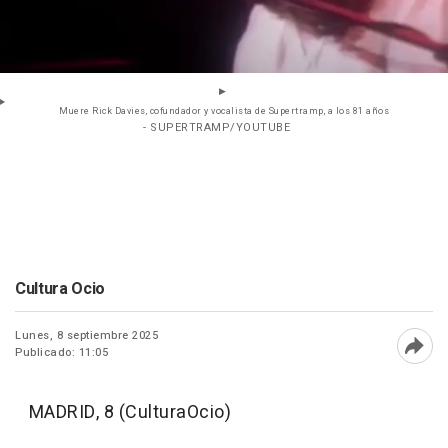
Muere Rick Davies, cofundador y vocalista de Supertramp, a los 81 años
- SUPERTRAMP/YOUTUBE
Cultura Ocio
Lunes, 8 septiembre 2025
Publicado: 11:05
Abri
MADRID, 8 (CulturaOcio)