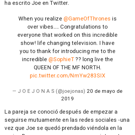
ha escrito Joe en Twitter.
When you realize
@GameOfThrones
is
over vibes.... Congratulations to
everyone that worked on this incredible
show! life changing television. I have
you to thank for introducing me to the
incredible
@SophieT
?? long live the
QUEEN OF THE MF NORTH.
pic.twitter.com/NmYw283SIX
— J O E J O N A S (@joejonas)
20 de mayo de
2019
La pareja se conoció después de empezar a
seguirse mutuamente en las redes sociales -una
vez que Joe se quedó prendado viéndola en la