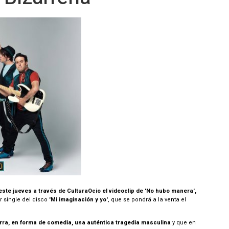
ste jueves a través de CulturaOcio el videoclip de 'No hubo manera',
 single del disco
'Mi imaginación y yo'
, que se pondrá a la venta el
rra, en forma de comedia, una auténtica tragedia masculina
y que en