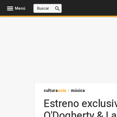
Menú
cultura
ocio
/
música
Estreno exclusi
O'Dogherty & La