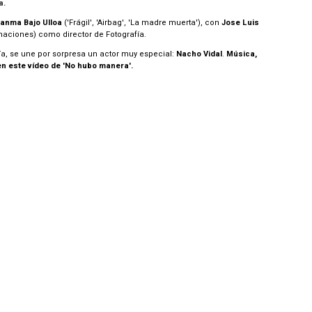
a.
anma Bajo Ulloa
('Frágil', 'Airbag', 'La madre muerta'), con
Jose Luis
naciones) como director de Fotografía.
ía, se une por sorpresa un actor muy especial:
Nacho Vidal
.
Música,
en este vídeo de 'No hubo manera'.