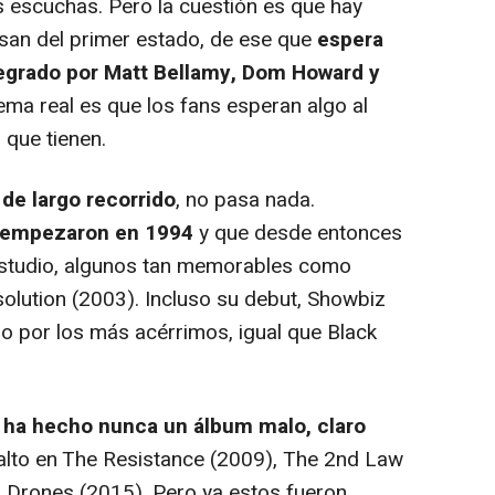
 escuchas. Pero la cuestión es que hay
an del primer estado, de ese que
espera
ntegrado por Matt Bellamy, Dom Howard y
lema real es que los fans esperan algo al
que tienen.
 de largo recorrido
, no pasa nada.
empezaron en 1994
y que desde entonces
estudio, algunos tan memorables como
olution
(2003). Incluso su debut,
Showbiz
 por los más acérrimos, igual que
Black
no ha hecho nunca un álbum malo, claro
alto en
The Resistance
(2009),
The 2nd Law
,
Drones
(2015). Pero ya estos fueron