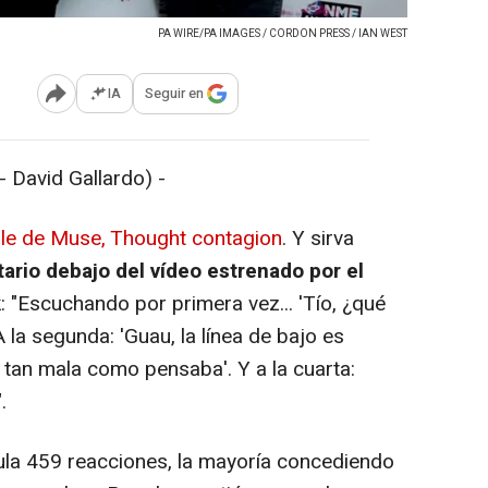
PA WIRE/PA IMAGES / CORDON PRESS / IAN WEST
IA
Seguir en
Abrir opciones para compartir
David Gallardo) -
gle de Muse, Thought contagion
. Y sirva
rio debajo del vídeo estrenado por el
k
: "Escuchando por primera vez... 'Tío, ¿qué
 la segunda: 'Guau, la línea de bajo es
es tan mala como pensaba'. Y a la cuarta:
.
a 459 reacciones, la mayoría concediendo