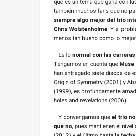
que es un tema que gana con las
también muchos fans que no pas
siempre algo mejor del trío i
Chris Wolstenholme
. Y el prob
menos tan bueno como lo mejor 
Es lo
normal con las carreras
Tengamos en cuenta que
Muse 
han entregado siete discos de 
Origin of Symmetry
(2001) y
Abs
(1999), es profundamente amado
holes and revelations
(2006).
Y convengamos que
el trío 
que no
, pues mantienen el nivel 
(2012) y el último hasta la fecha