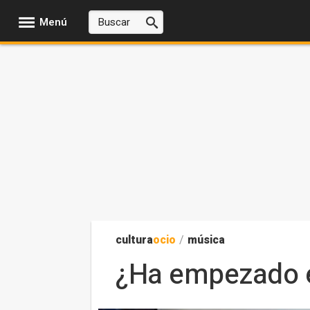
Menú
cultura
ocio
/
música
¿Ha empezado e