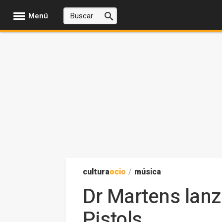
Menú
cultura
ocio
/
música
Dr Martens lanz
Pistols