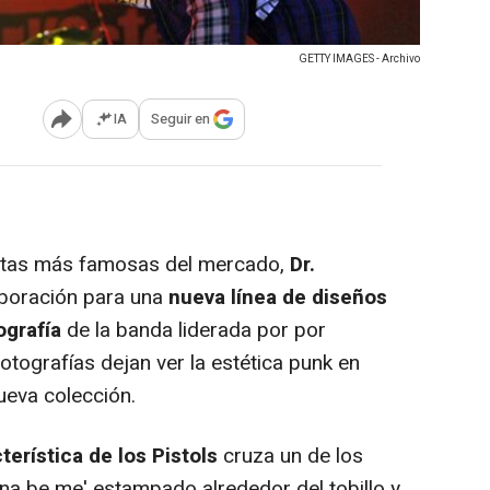
GETTY IMAGES - Archivo
IA
Seguir en
Abrir opciones para compartir
botas más famosas del mercado,
Dr.
aboración para una
nueva línea de diseños
ografía
de la banda liderada por por
fotografías dejan ver la estética punk en
ueva colección.
terística de los Pistols
cruza un de los
nna be me
' estampado alrededor del tobillo y