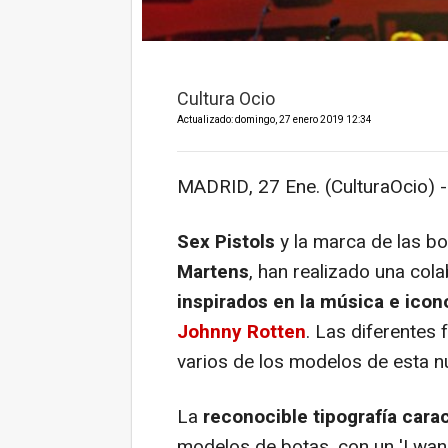
Cultura Ocio
Actualizado: domingo, 27 enero 2019 12:34
MADRID, 27 Ene. (CulturaOcio) -
Sex Pistols
y la marca de las 
Martens
, han realizado una col
inspirados en la música e icon
Johnny Rotten
. Las diferentes 
varios de los modelos de esta n
La
reconocible tipografía carac
modelos de botas, con un '
I wa