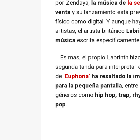
por Zendaya,
la música de
la s
venta
y su lanzamiento está pre
físico como digital. Y aunque h
artistas, el artista británico
Labri
música
escrita específicamente 
Es más, el propio Labrinth hizo
segunda tanda para interpretar el
de
'Euphoria'
ha resaltado la im
para la pequeña pantalla
, entr
géneros como
hip hop, trap, r
pop
.