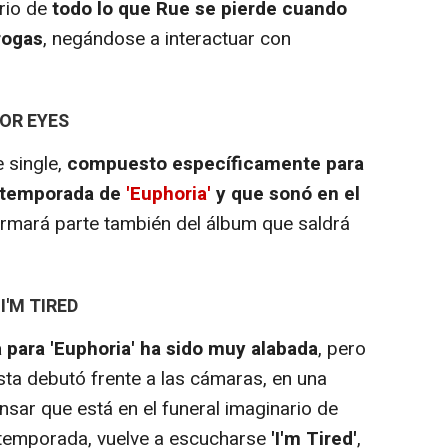
rio de
todo lo que Rue se pierde cuando
drogas
, negándose a interactuar con
LOR EYES
 single,
compuesto específicamente para
a temporada de
'Euphoria'
y que sonó en el
ormará parte también del álbum que saldrá
I'M TIRED
 para 'Euphoria' ha sido muy alabada
, pero
ista debutó frente a las cámaras, en una
ensar que está en el funeral imaginario de
e temporada, vuelve a escucharse
'I'm Tired'
,