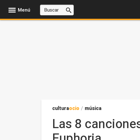
Menú
cultura
ocio
/
música
Las 8 cancione
Euphoria