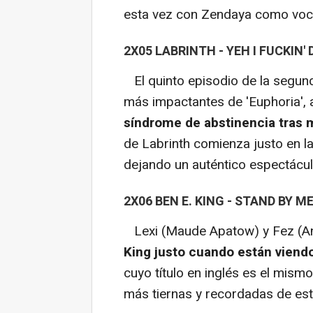
esta vez con Zendaya como vocal
2X05 LABRINTH - YEH I FUCKIN' D
El quinto episodio de la segu
más impactantes de 'Euphoria', 
síndrome de abstinencia tras 
de Labrinth comienza justo en la
dejando un auténtico espectáculo
2X06 BEN E. KING - STAND BY M
Lexi (Maude Apatow) y Fez (An
King justo cuando están viendo
cuyo título en inglés es el mism
más tiernas y recordadas de es