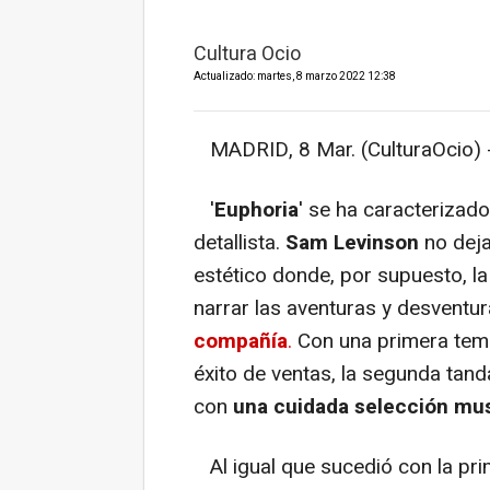
Cultura Ocio
Actualizado: martes, 8 marzo 2022 12:38
MADRID, 8 Mar. (CulturaOcio) 
'
Euphoria
' se ha caracterizad
detallista.
Sam Levinson
no deja
estético donde, por supuesto, la
narrar las aventuras y desventu
compañía
.
Con una primera tem
éxito de ventas, la segunda tan
con
una cuidada selección mus
Al igual que sucedió con la pri