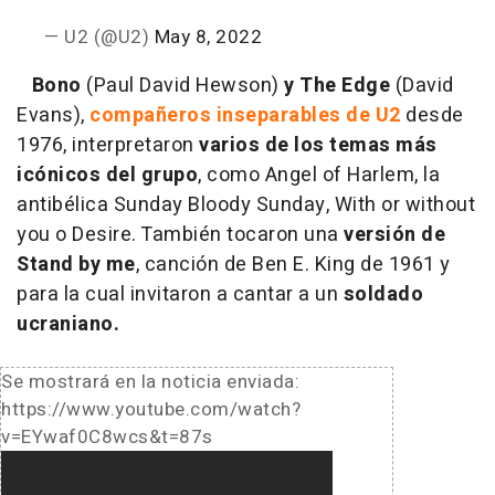
— U2 (@U2)
May 8, 2022
Bono
(Paul David Hewson)
y The Edge
(David
Evans),
compañeros inseparables de U2
desde
1976, interpretaron
varios de los temas más
icónicos del grupo
, como Angel of Harlem, la
antibélica Sunday Bloody Sunday, With or without
you o Desire. También tocaron una
versión de
Stand by me
, canción de Ben E. King de 1961 y
para la cual invitaron a cantar a un
soldado
ucraniano.
Se mostrará en la noticia enviada:
https://www.youtube.com/watch?
v=EYwaf0C8wcs&t=87s