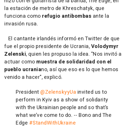
hizo con el guitarrista de la banda, The Edge, en
la estación de metro de Khreschatyk, que
funciona como
refugio antibombas
ante la
invasión rusa.
El cantante irlandés informó en Twitter de que
fue el propio presidente de Ucrania,
Volodymyr
Zelenski
, quien les propuso la idea. "Nos invitó a
actuar como
muestra de solidaridad con el
pueblo ucrania
no, así que eso es lo que hemos
venido a hacer", explicó.
President
@ZelenskyyUa
invited us to
perform in Kyiv as a show of solidarity
with the Ukrainian people and so that’s
what we’ve come to do. -- Bono and The
Edge
#StandWithUkraine