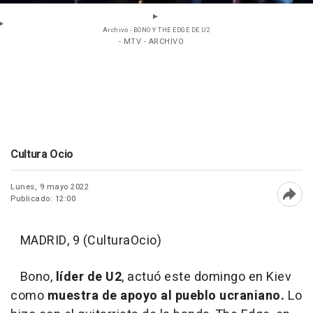
Archivo - BONO Y THE EDGE DE U2
- MTV - ARCHIVO
Cultura Ocio
Lunes, 9 mayo 2022
Publicado: 12:00
Abri
MADRID, 9 (CulturaOcio)
Bono,
líder de U2
, actuó este domingo en Kiev
como
muestra de apoyo al pueblo ucraniano.
Lo