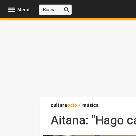
Menú
cultura
ocio
/
música
Aitana: "Hago 