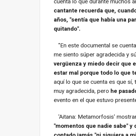
cuenta lo que durante muchos a
cantante recuerda que, cuando 
años, "sentía que había una p
quitando".
"En este documental se cuenta 
me siento súper agradecida y s
vergüenza y miedo decir que 
estar mal porque todo lo que 
aquí lo que se cuenta es que sí
muy agradecida, pero
he pasad
evento en el que estuvo present
'Aitana: Metamorfosis' mostrar
"momentos que nadie sabe" y qu
contado jamás "ni siquiera a m