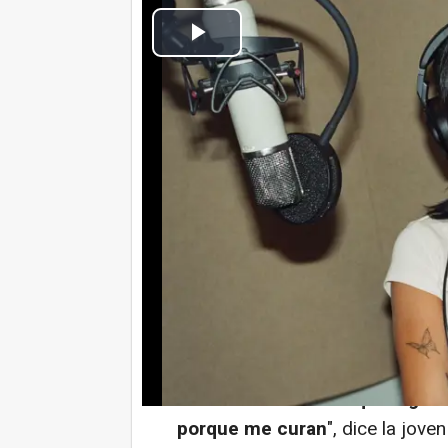
Cultura Ocio
Actualizado: viernes, 31 enero 2025 13:44
MADRID, 31 Ene. (CulturaOcio)
Netflix ha lanzado el primer trá
centrada en la figura e la artista
dirigida por Chloé Wallace (Un 
más desconocido y emocional 
propia Aitana,
nunca ha enseñad
"
Por salud y por mi paz ment
canción te hace ver que algo 
porque me curan
", dice la jove