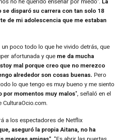
ños no he querido enseñar por miedo".
La
se disparó su carrera con tan solo 18
arte de mi adolescencia que me estaban
un poco todo lo que he vivido detrás, que
úper afortunada y que
me da mucha
estoy mal porque creo que no merezco
tengo alrededor son cosas buenas.
Pero
, todo lo que tengo es muy bueno y me siento
o por momentos muy malos
", señaló en el
e CulturaOcio.com.
á a los espectadores de Netflix
e, aseguró la propia Aitana, no ha
is mejores amigas".
"Es abrir las puertas