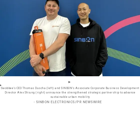
Swobbee’s CEO Thomas Duscha (left) and SINBON’s Associate Corporate Business Development
Director Alex Shiung (right) announce the strengthened strategic partnership to advance
sustainable urban mobility
- SINBON ELECTRONICS/PR NEWSWIRE