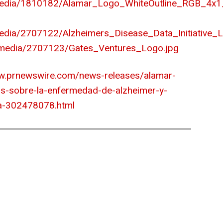
media/1810182/Alamar_Logo_WhiteOutline_RGB_4x1
dia/2707122/Alzheimers_Disease_Data_Initiative_L
/media/2707123/Gates_Ventures_Logo.jpg
w.prnewswire.com/news-releases/alamar-
tos-sobre-la-enfermedad-de-alzheimer-y-
ea-302478078.html