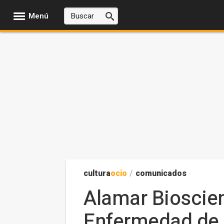
Menú
cultura
ocio
/
comunicados
Alamar Bioscienc
Enfermedad de 