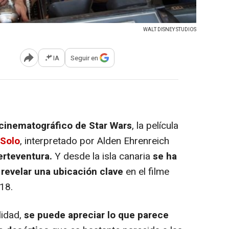
WALT DISNEY STUDIOS
IA
Seguir en
Abrir opciones para compartir
 cinematográfico de Star Wars
, la película
 Solo
, interpretado por Alden Ehrenreich
erteventura.
Y desde la isla canaria
se ha
 revelar una ubicación clave
en el filme
18.
lidad,
se puede apreciar lo que parece