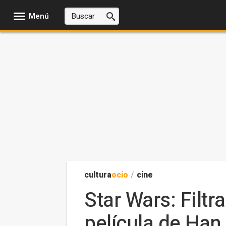
Menú
cultura
ocio
/
cine
Star Wars: Filt
película de Han